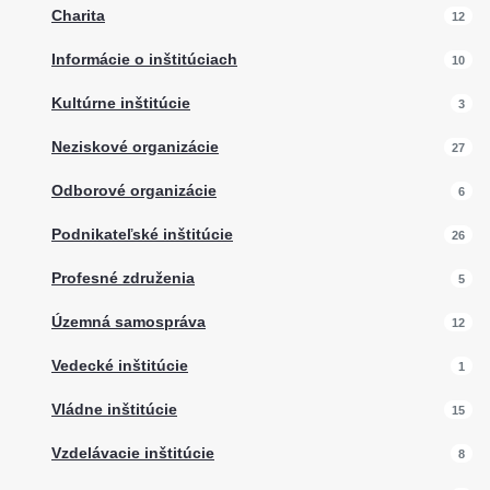
Charita
12
Informácie o inštitúciach
10
Kultúrne inštitúcie
3
Neziskové organizácie
27
Odborové organizácie
6
Podnikateľské inštitúcie
26
Profesné združenia
5
Územná samospráva
12
Vedecké inštitúcie
1
Vládne inštitúcie
15
Vzdelávacie inštitúcie
8