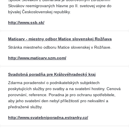
Slovákov reemigrovaných hlavne po II. svetovej vojne do
bývalej Československej republiky.
http://www.ssb.sk/
Maticarv - miestny odbor Matice slovenskej Rožňava
Stránka miestneho odboru Matice slovenskej v Rožňave.
http://www.maticarv.szm.com/
Svadobná poradňa pre Královéhradecký kraj
Zdarma poradenství o podnikatelských subjektech
poskytujících služby pro svatby a na svatební hostiny. Cenová
porovnání, reference. Poradna je pro ochranu spotřebitele,
aby jeho svatební den nebyl příležitostí pro nekvalitní a
předražené služby.
http://www.svatebniporadna.estranky.cz/