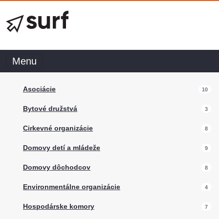
Menu
Asociácie
10
Bytové družstvá
3
Cirkevné organizácie
8
Domovy detí a mládeže
9
Domovy dôchodcov
8
Environmentálne organizácie
4
Hospodárske komory
7