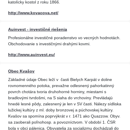
katolícky kostol z roku 1866.
http://www.kovacova.net/
Auinvest - investičné riešenia
Profesionálne investičné poradenstvo vo vecných hodnotách.
Obchodovanie s investičnými drahými kovmi.
http://www.auinvest.eu/
Obec Kvašov
Základné údaje Obec leží v časti Bielych Karpát v doline
rovnomenného potoka, prevažne odlesnený pahorkatinný
povrch chotára tvoria druhohorné horniny, miestami s
bradlovými tvrdošmi, na S siaha do vrchoviny. Prevládajú
hnedé lesné pôdy, zalesnený je len v SV časti. Nálezy sídliska
lužickej kultúry z ml. doby bronzovej a púchovskej kultúry.
Kvašov sa spomína poprvýkrát v r. 1471 ako Quazzow. Obyv.
sa zaoberali poľnohosp. a povozníctvom. V období 1. ČSR
bola v obci pálenica. Obyvatelia za socializmu dochádzali do