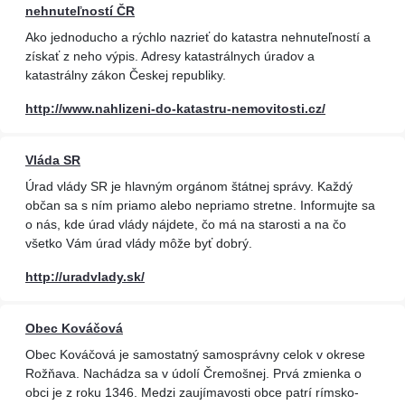
nehnuteľností ČR
Ako jednoducho a rýchlo nazrieť do katastra nehnuteľností a
získať z neho výpis. Adresy katastrálnych úradov a
katastrálny zákon Českej republiky.
http://www.nahlizeni-do-katastru-nemovitosti.cz/
Vláda SR
Úrad vlády SR ​​je hlavným orgánom štátnej správy. Každý
občan sa s ním priamo alebo nepriamo stretne. Informujte sa
o nás, kde úrad vlády nájdete, čo má na starosti a na čo
všetko Vám úrad vlády môže byť dobrý.
http://uradvlady.sk/
Obec Kováčová
Obec Kováčová je samostatný samosprávny celok v okrese
Rožňava. Nachádza sa v údolí Čremošnej. Prvá zmienka o
obci je z roku 1346. Medzi zaujímavosti obce patrí rímsko-