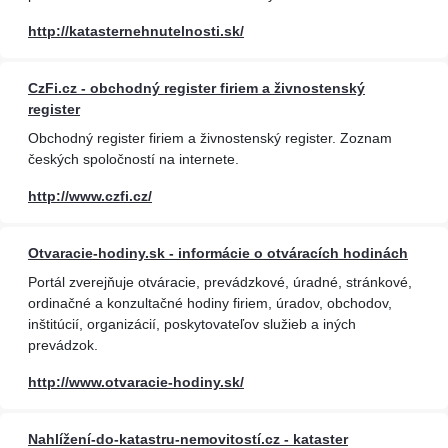
http://katasternehnutelnosti.sk/
CzFi.cz - obchodný register firiem a živnostenský
register
Obchodný register firiem a živnostenský register. Zoznam
českých spoločností na internete.
http://www.czfi.cz/
Otvaracie-hodiny.sk - informácie o otváracích hodinách
Portál zverejňuje otváracie, prevádzkové, úradné, stránkové,
ordinačné a konzultačné hodiny firiem, úradov, obchodov,
inštitúcií, organizácií, poskytovateľov služieb a iných
prevádzok.
http://www.otvaracie-hodiny.sk/
Nahlížení-do-katastru-nemovitostí.cz - kataster