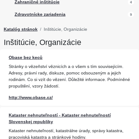
Zahraničné inštitúcie
4
Zdravotnícke zariadenia
9
Katalóg stránok
Inštitúcie, Organizácie
Inštitúcie, Organizácie
Obase bez keců
Stránky o vězeňství věznicích a o všem s tím souvisejícím.
Adresy, právní rady, diskuze, pomoc odsouzeným a jejich
rodinám. Co si vzít do vězení. Důležité informace. Podmíněné
propuštění, vzory žádostí.
http://www.obase.cz/
Kataster nehnuteľností - Kataster nehnuteľností
Slovenskej republiky
Kataster nehnuteľností, katastrálne úrady, správy katastra,
pracoviská katastra a stránkové hodiny.