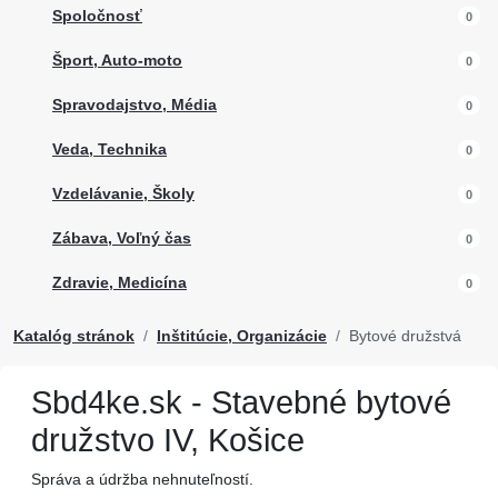
Spoločnosť
0
Šport, Auto-moto
0
Spravodajstvo, Média
0
Veda, Technika
0
Vzdelávanie, Školy
0
Zábava, Voľný čas
0
Zdravie, Medicína
0
Katalóg stránok
Inštitúcie, Organizácie
Bytové družstvá
Sbd4ke.sk - Stavebné bytové
družstvo IV, Košice
Správa a údržba nehnuteľností.