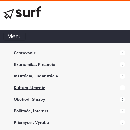
Menu
Cestovanie
0
Ekonomika, Financie
0
Inštitúcie, Organizácie
0
Kultúra, Umenie
0
Obchod, Služby
0
Počítače, Internet
0
Priemysel, Výroba
0