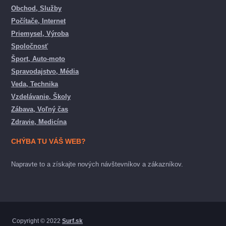
Obchod, Služby
Počítače, Internet
Priemysel, Výroba
Spoločnosť
Šport, Auto-moto
Spravodajstvo, Média
Veda, Technika
Vzdelávanie, Školy
Zábava, Voľný čas
Zdravie, Medicína
CHÝBA TU VÁŠ WEB?
Napravte to a získajte nových návštevníkov a zákazníkov.
Copyright © 2022
Surf.sk